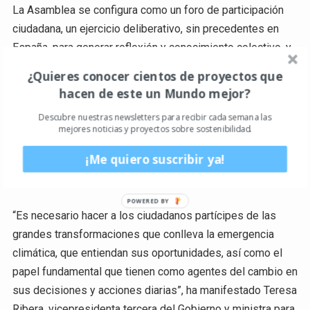
La Asamblea se configura como un foro de participación
ciudadana, un ejercicio deliberativo, sin precedentes en
España, para generar reflexión y conocimiento colectivo, y
conocer las valoraciones y las propuestas de la ciudadanía
¿Quieres conocer cientos de proyectos que
sobre cuáles deben ser las soluciones a las grandes
hacen de este un Mundo mejor?
transformaciones que es necesario acometer. Y lo hace en
Descubre nuestras newsletters para recibir cada semana las
un contexto normativo favorable: España cuenta ahora con
mejores noticias y proyectos sobre sostenibilidad.
un marco estratégico de energía y clima que permitirá a
¡Me quiero suscribir ya!
nuestro país ser más resiliente a los impactos del cambio
climático y climáticamente neutro para mitad de siglo.
“Es necesario hacer a los ciudadanos partícipes de las
grandes transformaciones que conlleva la emergencia
climática, que entiendan sus oportunidades, así como el
papel fundamental que tienen como agentes del cambio en
sus decisiones y acciones diarias”, ha manifestado Teresa
Ribera, vicepresidenta tercera del Gobierno y ministra para