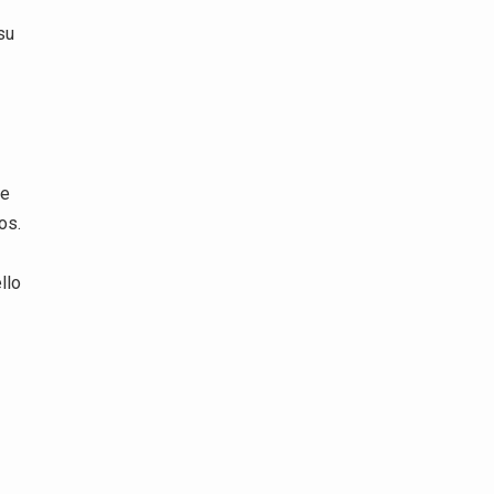
su
le
os.
llo