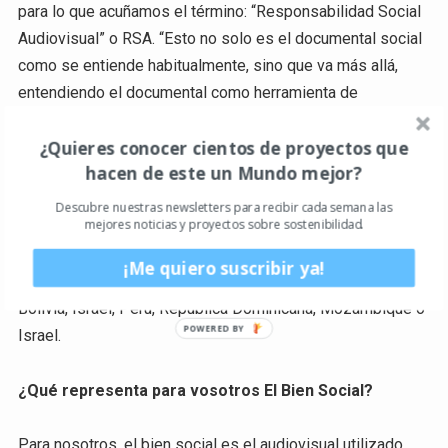
para lo que acuñamos el término: “Responsabilidad Social
Audiovisual” o RSA. “Esto no solo es el documental social
como se entiende habitualmente, sino que va más allá,
entendiendo el documental como herramienta de
compromiso y cambio social. Dicho de otro modo, no nos
¿Quieres conocer cientos de proyectos que
limitamos a lo discursivo sino que entregamos una
hacen de este un Mundo mejor?
material que puede servir a la entidad con la cual
trabajamos para modificar su situación o influir en un tema
Descubre nuestras newsletters para recibir cada semana las
mejores noticias y proyectos sobre sostenibilidad.
tratado”. En los últimos años lo hemos puesto en práctica
no solo en lugares cercanos en nuestro entorno (en barrios
¡Me quiero suscribir ya!
de Barcelona y zonas de Cataluña) sino también en Etiopía,
Bolivia, Israel, Perú, República Dominicana, Mozambique o
Israel.
¿Qué representa para vosotros El Bien Social?
Para nosotros, el bien social es el audiovisual utilizado