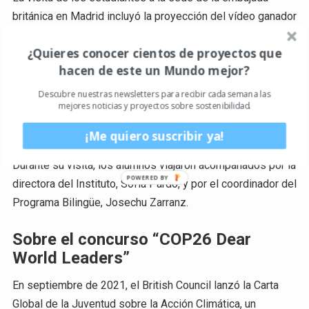
británica en Madrid incluyó la proyección del vídeo ganador
y una sesión de debate en la que los jóvenes explicaron
¿Quieres conocer cientos de proyectos que
qué les inspiró en su vídeo. Posteriormente, participaron
hacen de este un Mundo mejor?
en un
brainstorming
con miembros de la embajada
británica para abordar posibles soluciones frente a la
Descubre nuestras newsletters para recibir cada semana las
mejores noticias y proyectos sobre sostenibilidad.
crisis climática. El programa finalizó con una visita guiada
al Jardín Botánico de Madrid.
¡Me quiero suscribir ya!
Durante su visita, los alumnos viajaron acompañados por la
directora del Instituto, Sofía Pardo, y por el coordinador del
Programa Bilingüe, Josechu Zarranz.
Sobre el concurso “COP26 Dear
World Leaders”
En septiembre de 2021, el British Council lanzó la Carta
Global de la Juventud sobre la Acción Climática, un