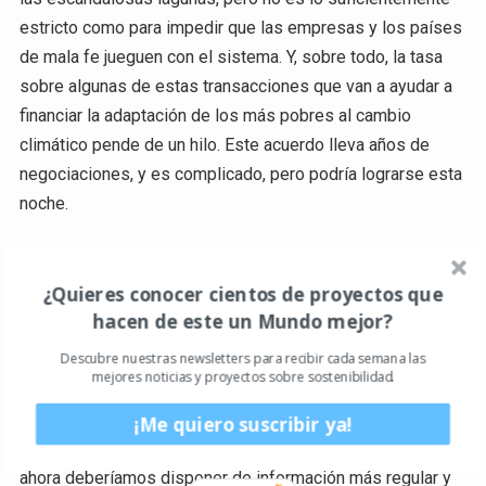
estricto como para impedir que las empresas y los países
de mala fe jueguen con el sistema. Y, sobre todo, la tasa
sobre algunas de estas transacciones que van a ayudar a
financiar la adaptación de los más pobres al cambio
climático pende de un hilo. Este acuerdo lleva años de
negociaciones, y es complicado, pero podría lograrse esta
noche.
Transparencia
¿Quieres conocer cientos de proyectos que
Las nuevas normas representan una nueva era en el
hacen de este un Mundo mejor?
escrutinio de los compromisos climáticos de los
Descubre nuestras newsletters para recibir cada semana las
gobiernos y garantizarán que en 2024 todo el mundo
mejores noticias y proyectos sobre sostenibilidad.
pueda evaluar lo que están haciendo otros países.
Significa que un elemento central del Acuerdo de París
¡Me quiero suscribir ya!
estará en marcha a mediados de la década de 2020, y que
ahora deberíamos disponer de información más regular y