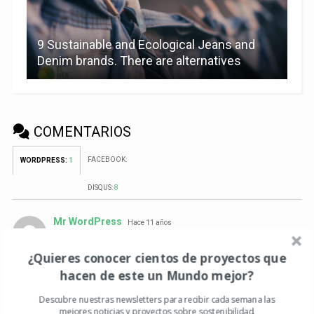
9 Sustainable and Ecological Jeans and
Denim brands. There are alternatives
COMENTARIOS
FACEBOOK:
WORDPRESS:
1
DISQUS:
8
Mr WordPress
Hace 11 años
Hi, this is a comment.
¿Quieres conocer cientos de proyectos que
To delete a comment, just log in and view the post's
comments. There you will have the option to edit or
hacen de este un Mundo mejor?
delete them.
Descubre nuestras newsletters para recibir cada semana las
ACCEDE PARA RESPONDER
mejores noticias y proyectos sobre sostenibilidad.