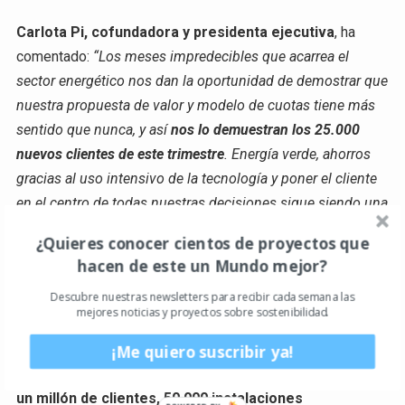
Carlota Pi, cofundadora y presidenta ejecutiva
, ha
comentado:
“Los meses impredecibles que acarrea el
sector energético nos dan la oportunidad de demostrar que
nuestra propuesta de valor y modelo de cuotas tiene más
sentido que nunca, y así
nos lo demuestran los 25.000
nuevos clientes de este trimestre
. Energía verde, ahorros
gracias al uso intensivo de la tecnología y poner el cliente
en el centro de todas nuestras decisiones sigue siendo una
propuesta ganadora”. En relación a la adquisición de
¿Quieres conocer cientos de proyectos que
compañías instaladoras, Pi apunta que “esta estrategia
hacen de este un Mundo mejor?
nos permite alcanzar un doble objetivo:
entregar al cliente
Descubre nuestras newsletters para recibir cada semana las
una experiencia excepcional y, a nivel corporativo,
mejores noticias y proyectos sobre sostenibilidad.
capturar el máximo valor de esta fase
”.
¡Me quiero suscribir ya!
La compañía reitera sus
objetivos a final del año 2023:
un millón de clientes, 50.000 instalaciones