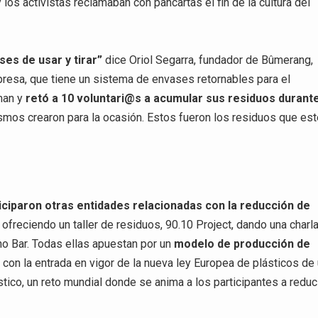
 los activistas reclamaban con pancartas el fin de la cultura del
ses de usar y tirar”
dice Oriol Segarra, fundador de Bûmerang,
presa, que tiene un sistema de envases retornables para el
uman y
retó a 10 voluntari@s a acumular sus residuos durant
smos crearon para la ocasión. Estos fueron los residuos que es
iciparon otras entidades relacionadas con la reducción de
freciendo un taller de residuos, 90.10 Project, dando una charl
ho Bar. Todas ellas apuestan por un
modelo de producción de
r con la entrada en vigor de la nueva ley Europea de plásticos de
ástico, un reto mundial donde se anima a los participantes a reduc