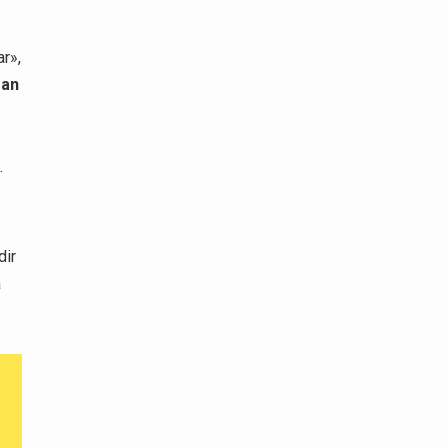
ar»,
ean
.
dir
a