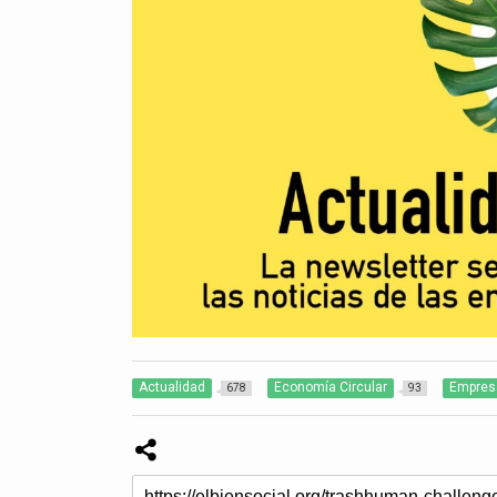
Actualidad
Economía Circular
Empres
678
93