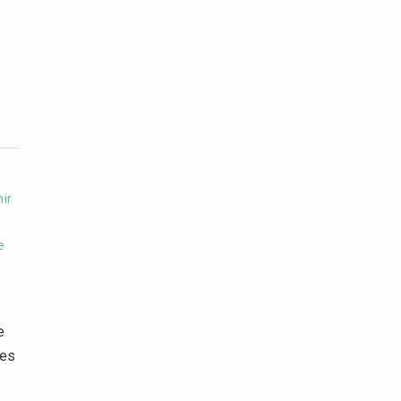
ir
e
e
 es