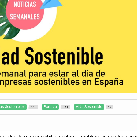
as Sostenibles
Portada
Vida Sostenible
227
181
47