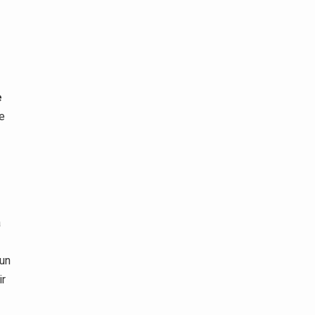
e
te
a
 un
ir