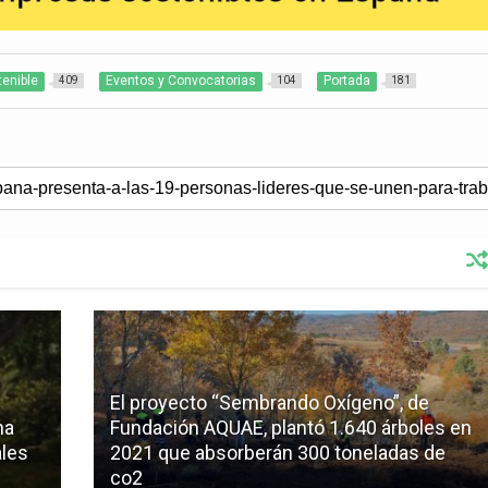
tenible
Eventos y Convocatorias
Portada
409
104
181
El proyecto “Sembrando Oxígeno”, de
na
Fundación AQUAE, plantó 1.640 árboles en
ales
2021 que absorberán 300 toneladas de
co2