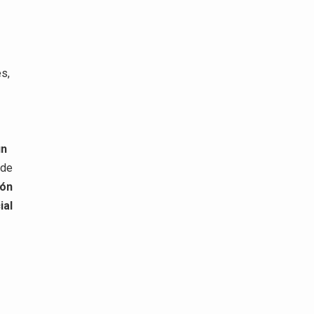
s,
un
 de
ión
ial