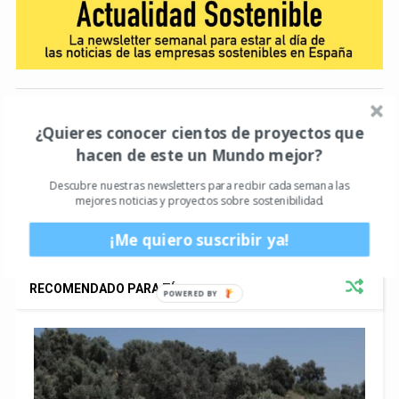
Actualidad
Desarrollo Sostenible
678
409
¿Quieres conocer cientos de proyectos que
Educación
Energía Verde
Vida Sostenible
35
75
47
hacen de este un Mundo mejor?
Descubre nuestras newsletters para recibir cada semana las
mejores noticias y proyectos sobre sostenibilidad.
¡Me quiero suscribir ya!
RECOMENDADO PARA TÍ
POWERED
BY