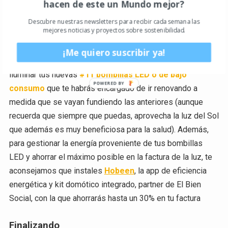
hacen de este un Mundo mejor?
contratar
#10
energía procedente de fuentes
renovables
, de la que escribí un post muy interesante con
Descubre nuestras newsletters para recibir cada semana las
mejores noticias y proyectos sobre sostenibilidad.
muchísimas de las opciones existentes en España.
¡Me quiero suscribir ya!
Gracias a esta nueva energía sostenible contratada, podrás
iluminar tus nuevas
#11 bombillas LED o de bajo
consumo
que te habrás encargado de ir renovando a
medida que se vayan fundiendo las anteriores (aunque
recuerda que siempre que puedas, aprovecha la luz del Sol
que además es muy beneficiosa para la salud). Además,
para gestionar la energía proveniente de tus bombillas
LED y ahorrar el máximo posible en la factura de la luz, te
aconsejamos que instales
Hobeen
, la app de eficiencia
energética y kit domótico integrado, partner de El Bien
Social, con la que ahorrarás hasta un 30% en tu factura
Finalizando